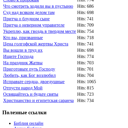
Что смотреть ходили вы в пустыню
Hits: 686
Суд над всяким делом там
Hits: 698
Притча о блудном сыне
Hits: 741
Притча о неверном управителе
Hits: 709
Укреплю, как гвоздь в твердом месте
Hits: 754
Кто вы, призванные
Hits: 718
Цена голгофской жертвы Христа
Hits: 741
Вы вошли в труд их
Hits: 698
Ищите Господа
Hits: 774
На праздник Жатвы
Hits: 703
Приготовьте путь Господу
Hits: 701
Любить, как Бог возлюбил
Hits: 704
Исправьте сердца, двоедушные
Hits: 1065
Отпусти народ Мой
Hits: 815
Освящайтесь и будьте святы
Hits: 723
Христианство и египетская саранча
Hits: 734
Полезные ссылки
Библия онлайн