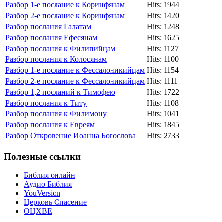
Разбор 1-е послание к Коринфянам
Hits: 1944
Разбор 2-е послание к Коринфянам
Hits: 1420
Разбор послания Галатам
Hits: 1248
Разбор послания Ефесянам
Hits: 1625
Разбор послания к Филипийцам
Hits: 1127
Разбор послания к Колосянам
Hits: 1100
Разбор 1-е послание к Фессалоникийцам
Hits: 1154
Разбор 2-е послание к Фессалоникийцам
Hits: 1111
Разбор 1,2 посланий к Тимофею
Hits: 1722
Разбор послания к Титу
Hits: 1108
Разбор послания к Филимону
Hits: 1041
Разбор послания к Евреям
Hits: 1845
Разбор Откровение Иоанна Богослова
Hits: 2733
Полезные ссылки
Библия онлайн
Аудио Библия
YouVersion
Церковь Спасение
ОЦХВЕ